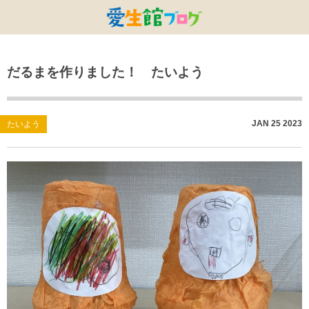
特別養護老人ホームひまわり・安城
特別養護老人ホームひまわり
老人保健施設ひまわり
複合施設CORRIN
小林記念病院
愛生館本部
だるまを作りました！ たいよう
健康管理センター
小規模ひまわり
碧南市養護老人ホーム
DSひまわり・安城
こども園ひまわり
お知らせ
病院デイケアセンター
DSひまわり
CPひまわり・安城
碧カレッジ
イベント
JAN
25
2023
たいよう
しんかわ訪問看護ST
HSひまわり
小規模ひまわり・福釜
さんさん
採用に関する事
訪問リハビリセンター
CPひまわり
ひよこっこ
たいよう
初任者研修
ひだまり
ハーモニーホール