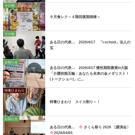
その他
６月食レク～４階回復期病棟～
その他
ある日の代表… 2026/4/17 「i-school」法人の
宝
お知らせ
ある日の代表… 2026/4/17 慢性期医療展in大阪
「介護技能五輪：あなたも未来の金メダリスト！
(トークショー)」に...
特養ひまわり
特養ひまわり スイカ割り～！
お知らせ
ある日の代表…
さくら祭り 2026 〔講演会〕
2026/04/05