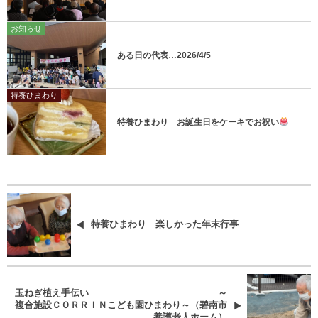
お知らせ
ある日の代表…2026/4/5
特養ひまわり
特養ひまわり お誕生日をケーキでお祝い
特養ひまわり 楽しかった年末行事
玉ねぎ植え手伝い ～
複合施設ＣＯＲＲＩＮこども園ひまわり～（碧南市
養護老人ホーム）