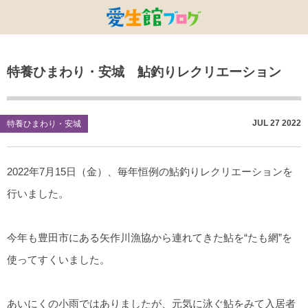
特別養護老人ホームひまわり・安城
特別養護老人ホームひまわり
老人保健施設ひまわり
複合施設CORRIN
小林記念病院
愛生館本部
特養ひまわり・安城 鮎釣りレクリエーション
健康管理センター
小規模ひまわり
碧南市養護老人ホーム
DSひまわり・安城
こども園ひまわり
お知らせ
病院デイケアセンター
DSひまわり
CPひまわり・安城
碧カレッジ
イベント
JUL
27
2022
特養ひまわり・安城
しんかわ訪問看護ST
HSひまわり
小規模ひまわり・福釜
さんさん
採用に関する事
2022年7月15日（金）、毎年恒例の鮎釣りレクリエーションを
訪問リハビリセンター
CPひまわり
ひよこっこ
たいよう
行いました。
初任者研修
ひだまり
今年も豊田市にある矢作川漁協から連れてきた鮎を“たも網”を
ハーモニーホール
使ってすくいました。
あいにくの小雨ではありましたが、元気に泳ぐ鮎をみて入居者