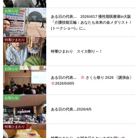
お知らせ
ある日の代表… 2026/4/17 慢性期医療展in大阪
「介護技能五輪：あなたも未来の金メダリスト！
(トークショー)」に...
特養ひまわり
特養ひまわり スイカ割り～！
お知らせ
ある日の代表…
さくら祭り 2026 〔講演会〕
2026/04/05
お知らせ
ある日の代表…2026/4/5
特養ひまわり