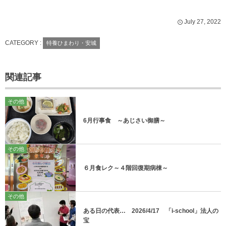
July
27
,
2022
CATEGORY :
特養ひまわり・安城
関連記事
その他
6月行事食 ～あじさい御膳～
その他
６月食レク～４階回復期病棟～
その他
ある日の代表… 2026/4/17 「i-school」法人の
宝