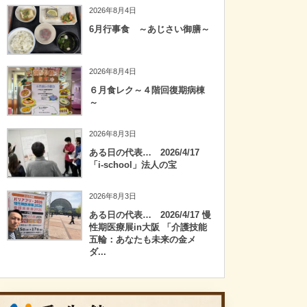
2026年8月4日
6月行事食 ～あじさい御膳～
2026年8月4日
６月食レク～４階回復期病棟
～
2026年8月3日
ある日の代表… 2026/4/17
「i-school」法人の宝
2026年8月3日
ある日の代表… 2026/4/17 慢
性期医療展in大阪 「介護技能
五輪：あなたも未来の金メ
ダ...