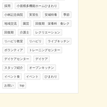
採用
小規模多機能ホームひまわり
小林記念病院
実習生
安城特養
季節
地域交流
園芸
回復期 栄養科 食レク
回復期
介護士
レクリエーション
リハビリ教室
リハビリ
ライブキッチン
ボランティア
トレーニングセンター
デイケアセンター
デイケア
スタッフ紹介
オープンキッチン
イベント食
イベント
ひまわり
お祝い
top