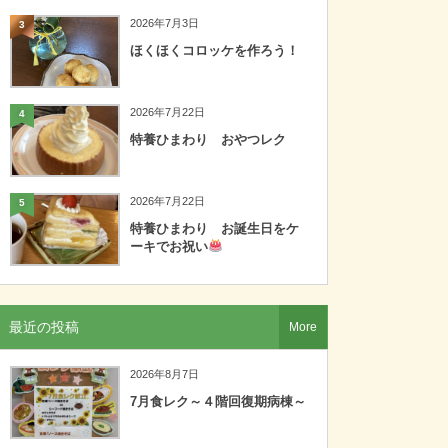
2026年7月3日
3
ほくほくコロッケを作ろう！
2026年7月22日
4
特養ひまわり おやつレク
2026年7月22日
5
特養ひまわり お誕生日をケ
ーキでお祝い
最近の投稿
More
2026年8月7日
7月食レク～４階回復期病棟～