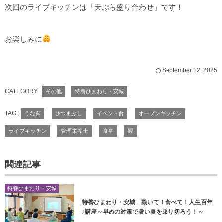
次回のライブキッチンは「天ぷら盛り合わせ」です！
お楽しみに
September
12
,
2025
CATEGORY :
その他
特養ひまわり・安城
TAG :
うなぎ
ひつまぶし
イベント食
オープンキッチン
ライブキッチン
管理栄養士
食事
鰻
関連記事
特養ひまわり・安城
特養ひまわり・安城 動いて！食べて！人生百年
♪講座～早めの対策で暑い夏を乗り切ろう！～