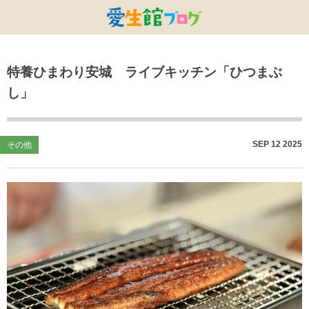
特別養護老人ホームひまわり・安城
特別養護老人ホームひまわり
老人保健施設ひまわり
複合施設CORRIN
小林記念病院
愛生館本部
特養ひまわり安城 ライブキッチン「ひつまぶ
健康管理センター
小規模ひまわり
碧南市養護老人ホーム
DSひまわり・安城
こども園ひまわり
お知らせ
し」
病院デイケアセンター
DSひまわり
CPひまわり・安城
碧カレッジ
イベント
しんかわ訪問看護ST
HSひまわり
小規模ひまわり・福釜
さんさん
採用に関する事
SEP
12
2025
その他
訪問リハビリセンター
CPひまわり
ひよこっこ
たいよう
初任者研修
ひだまり
ハーモニーホール