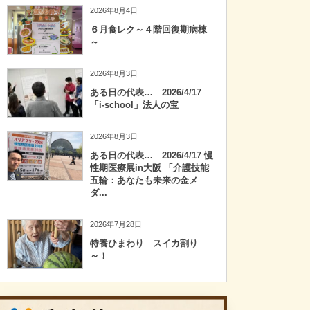
2026年8月4日
６月食レク～４階回復期病棟
～
2026年8月3日
ある日の代表… 2026/4/17
「i-school」法人の宝
2026年8月3日
ある日の代表… 2026/4/17 慢
性期医療展in大阪 「介護技能
五輪：あなたも未来の金メ
ダ...
2026年7月28日
特養ひまわり スイカ割り
～！